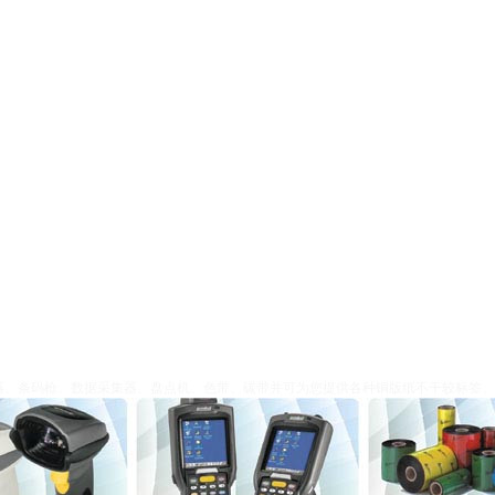
器、条码枪、数据采集器、盘点机、色带、碳带并可为您提供各种铜版纸不干较标签、