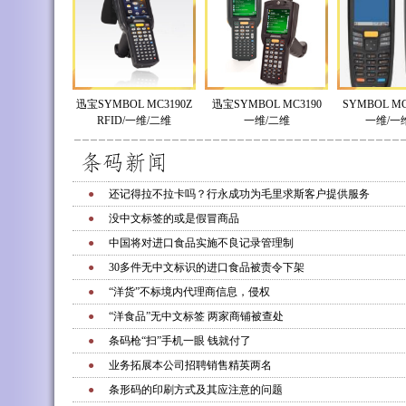
迅宝SYMBOL MC3190Z
迅宝SYMBOL MC3190
SYMBOL MC2
RFID/一维/二维
一维/二维
一维/一
●
还记得拉不拉卡吗？行永成功为毛里求斯客户提供服务
●
没中文标签的或是假冒商品
●
中国将对进口食品实施不良记录管理制
●
30多件无中文标识的进口食品被责令下架
●
“洋货”不标境内代理商信息，侵权
●
“洋食品”无中文标签 两家商铺被查处
●
条码枪“扫”手机一眼 钱就付了
●
业务拓展本公司招聘销售精英两名
●
条形码的印刷方式及其应注意的问题