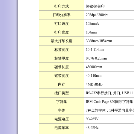
打印方式
热敏/热转印
打印分辨率
203dpi / 300dpi
打印速度
152mm/s
打印宽度
104mm
最大打印长度
3988mm/1854mm
标签宽度
19.4-114mm
标签厚度
0.076-0.25mm
碳带长度
450000mm
碳带宽度
40-110mm
内存
4MB /8MB
接口类型
RS-232串行接口, 并口, USB1.
字符集
IBM Code Page 850国际字符集
字体
7种点阵字体，1种平滑向量字
电源电压
90-265V
电源频率
48-62Hz